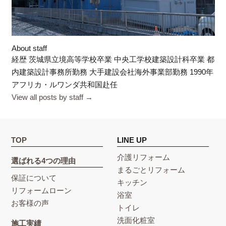
About staff
経歴 茨城県立境高等学校卒業 中央工学校建築設計科卒業 都
内建築設計事務所勤務 大手建設会社海外事業部勤務 1990年
アフリカ・ルワンダ共和国赴任
View all posts by staff
→
TOP
LINE UP
介護リフォーム
選ばれる4つの理由
まるごとリフォーム
保証について
キッチン
リフォームローン
浴室
お客様の声
トイレ
洗面化粧室
施工実績