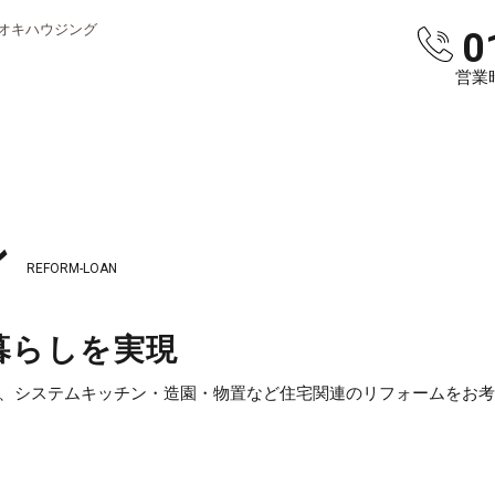
オキハウジング
0
営業時
ン
REFORM-LOAN
暮らしを実現
、システムキッチン・造園・物置など住宅関連のリフォームをお