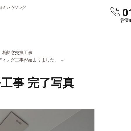
オキハウジング
0
営業時
・断熱窓交換工事
ディング工事が始まりました。
→
工事 完了写真