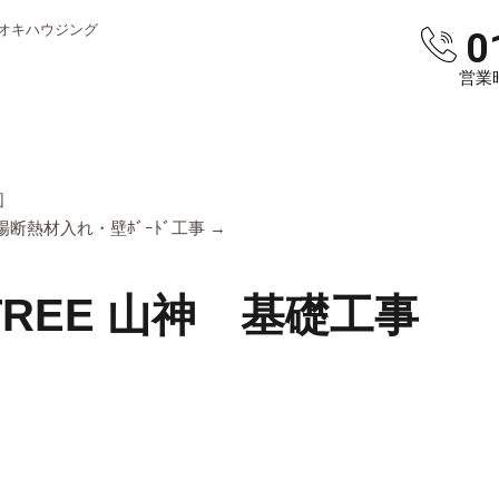
オキハウジング
0
営業時
図
断熱材入れ・壁ﾎﾞｰﾄﾞ工事
→
TREE 山神 基礎工事